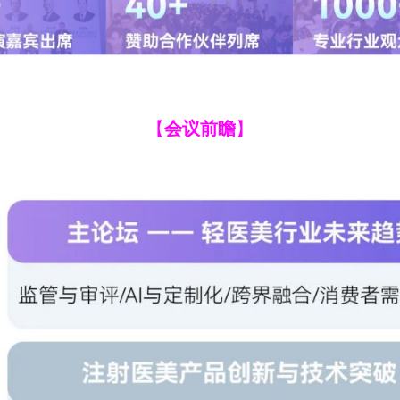
【
会议前瞻
】