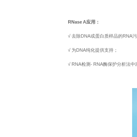
RNase A
应用：
√ 去除DNA或蛋白质样品的RNA
√ 为DNA纯化提供支持；
√ RNA检测- RNA酶保护分析法