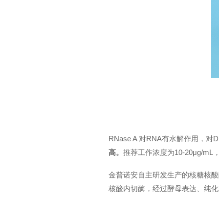
RNase A 对RNA有水解作用，
高。
推荐工作浓度为10-20μg/
金普诺安自主研发生产的核糖核酸酶A（
核酸内切酶，经过酵母表达、纯化