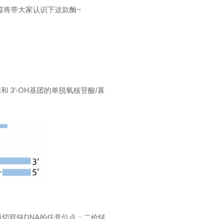
篇将带大家认识下这款酶~
 3′-OH基团的单脱氧核苷酸/寡
。
机剪切双链DNA的任意位点；二价锰