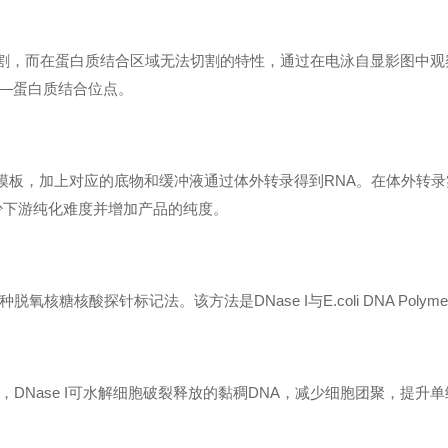
随机切割，而在蛋白质结合区域无法切割的特性，通过在电泳自显影图中观
DNA—蛋白质结合位点。
为模板，加上对应的底物和缓冲液通过体外转录得到RNA。在体外转录
减少下游纯化难度并增加产品的纯度。
糖核酸探针标记法。该方法是DNase I与E.coli DNA Polyme
DNase I可水解细胞破裂释放的黏稠DNA，减少细胞团聚，提升