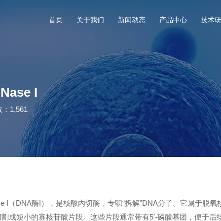
首页
关于我们
新闻动态
产品中心
技术
se I
：1,561
Nase I（DNA酶I），是核酸内切酶，专职“拆解”DNA分子。它属
切割成短小的寡核苷酸片段。这些片段通常带有5′-磷酸基团，便于后续实