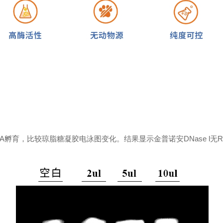
RNA孵育，比较琼脂糖凝胶电泳图变化。结果显示金普诺安DNase l无R