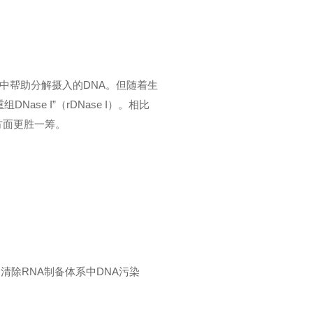
系统中帮助分解摄入的DNA。但随着生
e I”（rDNase I）。相比
多方面更胜一筹。
是清除RNA制备体系中DNA污染