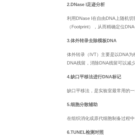
2.DNase I
足迹分析
利用DNase I在自由DNA上
（Footprint），从而精确定位
3.体外转录去除模板DNA
体外转录（IVT）主要是以DNA
DNA残留，消除DNA残留可以
4.缺口平移法进行DNA标记
缺口平移法，是实验室最常用的一种脱氧核
5.细胞分散辅助
在组织消化或原代细胞制备过程中，
6.TUNEL
检测对照