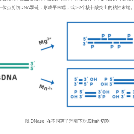
同一位点剪切DNA双链，形成平末端，或1-2个核苷酸突出的粘性末端
图.DNase I在不同离子环境下对底物的切割