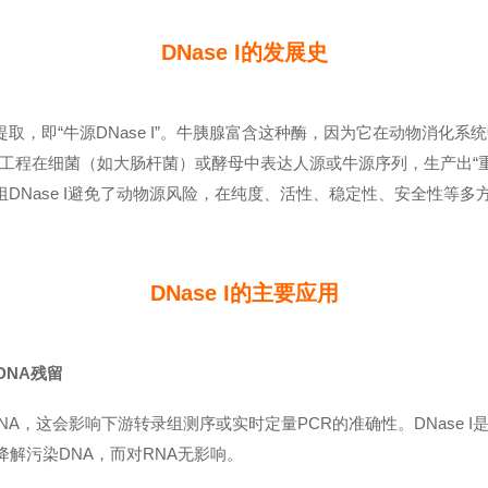
DNase I
的发展史
中提取，即“牛源DNase I”。牛胰腺富含这种酶，因为它在动物消化
在细菌（如大肠杆菌）或酵母中表达人源或牛源序列，生产出“重组DNas
重组DNase I避免了动物源风险，在纯度、活性、稳定性、安全性等
DNase I
的主要应用
DNA残留
A，这会影响下游转录组测序或实时定量PCR的准确性。DNase I
降解污染DNA，而对RNA无影响。